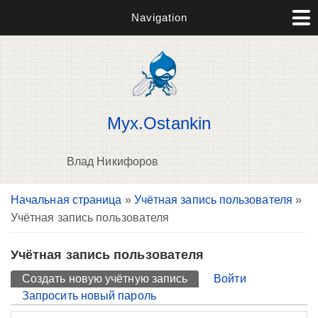
Navigation
Myx.Ostankin
Влад Никифоров
Вы здесь
Начальная страница
»
Учётная запись пользователя
»
П
Учётная запись пользователя
н
о
Учётная запись пользователя
Главные вкладки
Создать новую учётную запись
(активная вкладка)
Войти
Запросить новый пароль