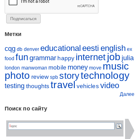
Метки
educational
eesti
english
cqg
db
denver
ex
job
fun
internet
grammar
julia
happy
food
music
money
mobile
london
manwoman
move
photo
technology
story
review
spb
travel
video
testing
thoughts
vehicles
Далее
Поиск по сайту