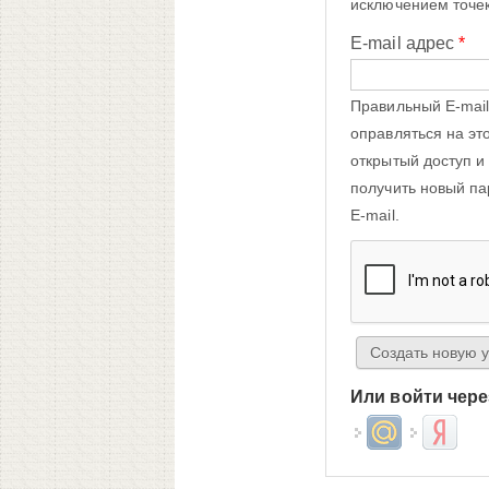
исключением точек
E-mail адрес
*
Правильный E-mail
оправляться на эт
открытый доступ и
получить новый па
E-mail.
Или войти чере
Login with Mail.ru
Login wit