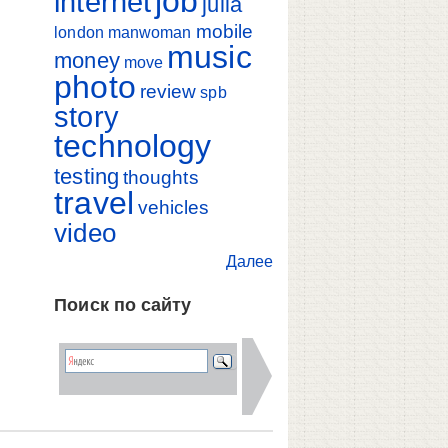
job
internet
julia
mobile
london
manwoman
music
money
move
photo
review
spb
story
technology
testing
thoughts
travel
vehicles
video
Далее
Поиск по сайту