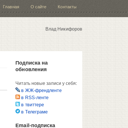
Главная
О сайте
Контакты
Влад Никифоров
Подписка на
обновления
Читать новые записи у себя:
в ЖЖ-френдленте
в RSS-ленте
в твиттере
в Телеграме
Email-подписка