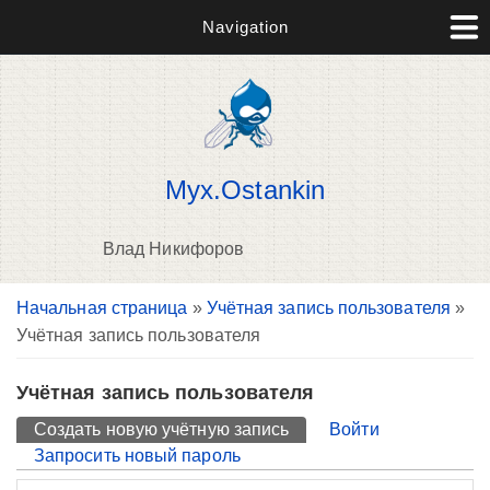
Navigation
Myx.Ostankin
Влад Никифоров
Вы здесь
Начальная страница
»
Учётная запись пользователя
»
П
Учётная запись пользователя
н
о
Учётная запись пользователя
Главные вкладки
Создать новую учётную запись
(активная вкладка)
Войти
Запросить новый пароль