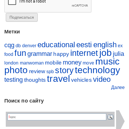
Метки
educational
eesti
english
cqg
db
denver
ex
job
fun
internet
grammar
julia
happy
food
music
money
mobile
london
manwoman
move
photo
technology
story
review
spb
travel
video
testing
thoughts
vehicles
Далее
Поиск по сайту