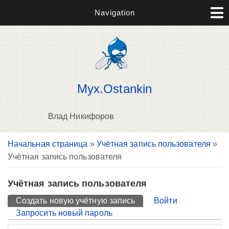
Navigation
Myx.Ostankin
Влад Никифоров
Вы здесь
Начальная страница
»
Учётная запись пользователя
»
П
Учётная запись пользователя
н
о
Учётная запись пользователя
Главные вкладки
Создать новую учётную запись
(активная вкладка)
Войти
Запросить новый пароль