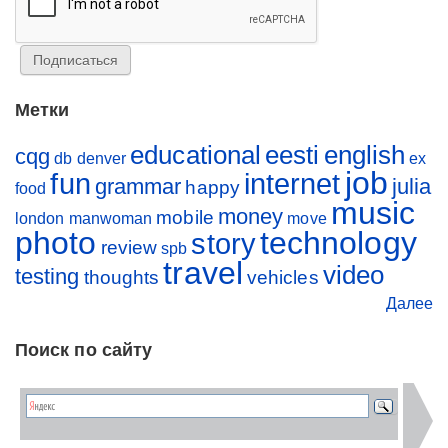
Метки
educational
eesti
english
cqg
db
denver
ex
job
fun
internet
grammar
julia
happy
food
music
money
mobile
london
manwoman
move
photo
technology
story
review
spb
travel
video
testing
thoughts
vehicles
Далее
Поиск по сайту