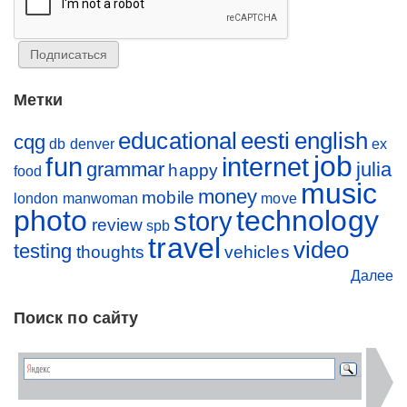
Метки
educational
eesti
english
cqg
db
denver
ex
job
fun
internet
grammar
julia
happy
food
music
money
mobile
london
manwoman
move
photo
technology
story
review
spb
travel
video
testing
thoughts
vehicles
Далее
Поиск по сайту