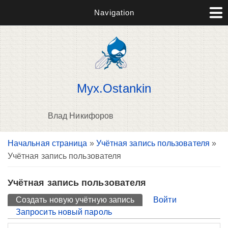
Navigation
Myx.Ostankin
Влад Никифоров
Вы здесь
Начальная страница
»
Учётная запись пользователя
»
П
Учётная запись пользователя
н
о
Учётная запись пользователя
Главные вкладки
Создать новую учётную запись
(активная вкладка)
Войти
Запросить новый пароль