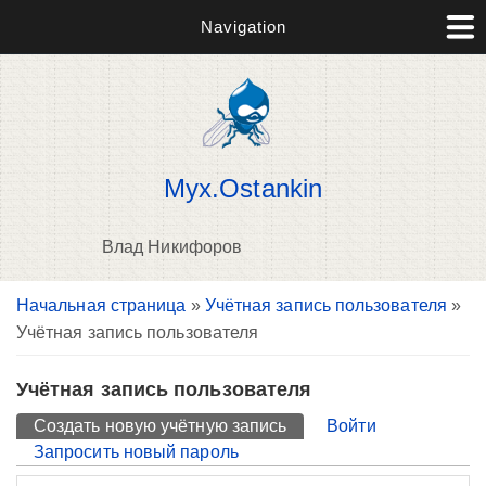
Navigation
Myx.Ostankin
Влад Никифоров
Вы здесь
Начальная страница
»
Учётная запись пользователя
»
П
Учётная запись пользователя
н
о
Учётная запись пользователя
Главные вкладки
Создать новую учётную запись
(активная вкладка)
Войти
Запросить новый пароль