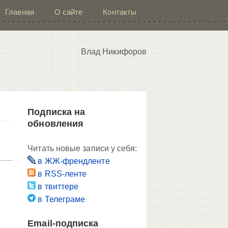
Главная
О сайте
Контакты
Влад Никифоров
Подписка на
обновления
Читать новые записи у себя:
в ЖЖ-френдленте
в RSS-ленте
в твиттере
в Телеграме
Email-подписка