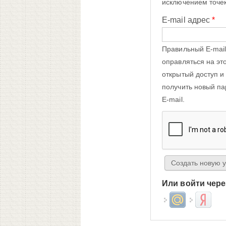
исключением точек
E-mail адрес
*
Правильный E-mail
оправляться на эт
открытый доступ и
получить новый па
E-mail.
Или войти чере
Login with Mail.ru
Login wit