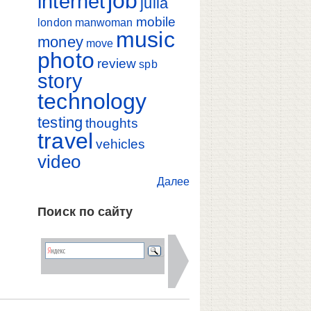
job
internet
julia
mobile
london
manwoman
music
money
move
photo
review
spb
story
technology
testing
thoughts
travel
vehicles
video
Далее
Поиск по сайту