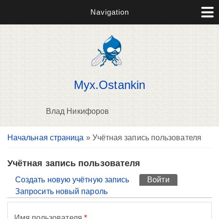
Navigation
Myx.Ostankin
Влад Никифоров
Вы здесь
Начальная страница
» Учётная запись пользователя
П
н
о
Учётная запись пользователя
Главные вкладки
Создать новую учётную запись
Войти
(активная вк
Запросить новый пароль
Имя пользователя
*