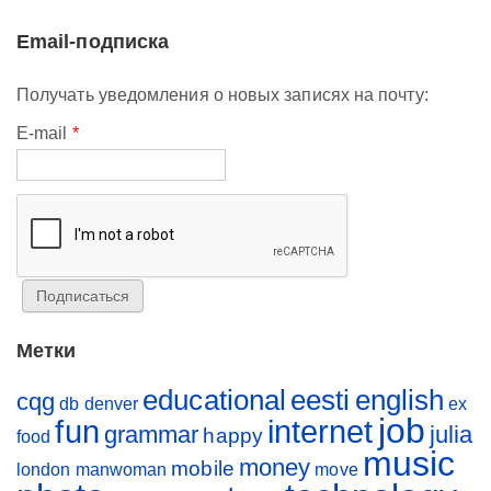
Email-подписка
Получать уведомления о новых записях на почту:
E-mail
*
Метки
educational
eesti
english
cqg
db
denver
ex
job
fun
internet
grammar
julia
happy
food
music
money
mobile
london
manwoman
move