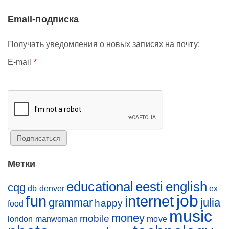
Email-подписка
Получать уведомления о новых записях на почту:
E-mail
*
Метки
educational
eesti
english
cqg
db
denver
ex
job
fun
internet
grammar
julia
happy
food
music
money
mobile
london
manwoman
move