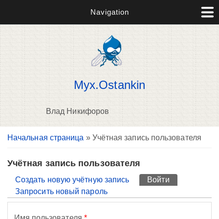
Navigation
Myx.Ostankin
Влад Никифоров
Вы здесь
Начальная страница
» Учётная запись пользователя
П
н
о
Учётная запись пользователя
Главные вкладки
Создать новую учётную запись
Войти
(активная вк
Запросить новый пароль
Имя пользователя
*