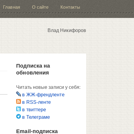
Главная
О сайте
Контакты
Влад Никифоров
Подписка на
обновления
Читать новые записи у себя:
в ЖЖ-френдленте
в RSS-ленте
в твиттере
в Телеграме
Email-подписка