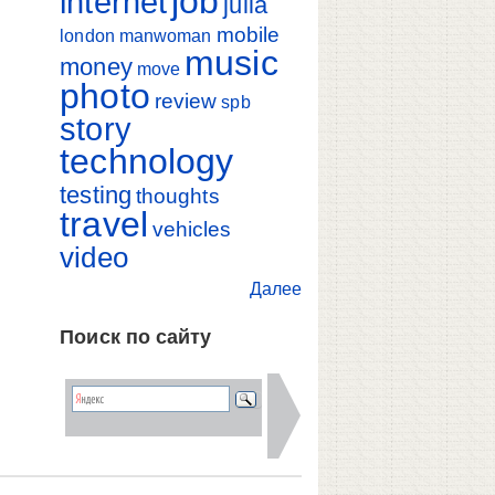
job
internet
julia
mobile
london
manwoman
music
money
move
photo
review
spb
story
technology
testing
thoughts
travel
vehicles
video
Далее
Поиск по сайту