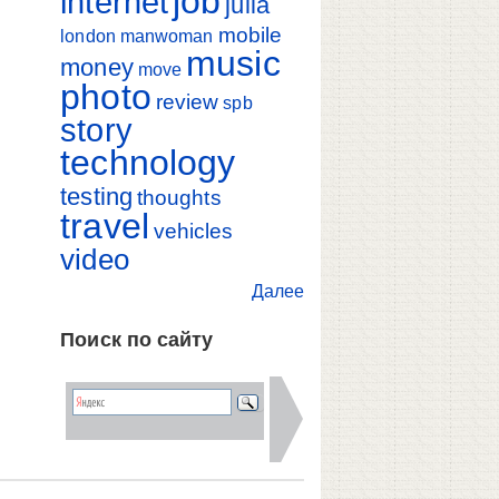
job
internet
julia
mobile
london
manwoman
music
money
move
photo
review
spb
story
technology
testing
thoughts
travel
vehicles
video
Далее
Поиск по сайту