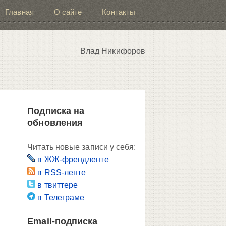
Главная
О сайте
Контакты
Влад Никифоров
Подписка на
обновления
Читать новые записи у себя:
в ЖЖ-френдленте
в RSS-ленте
в твиттере
в Телеграме
Email-подписка