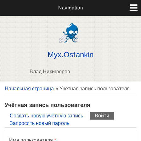
Navigation
Myx.Ostankin
Влад Никифоров
Вы здесь
Начальная страница
» Учётная запись пользователя
П
н
о
Учётная запись пользователя
Главные вкладки
Создать новую учётную запись
Войти
(активная вк
Запросить новый пароль
Имя пользователя
*