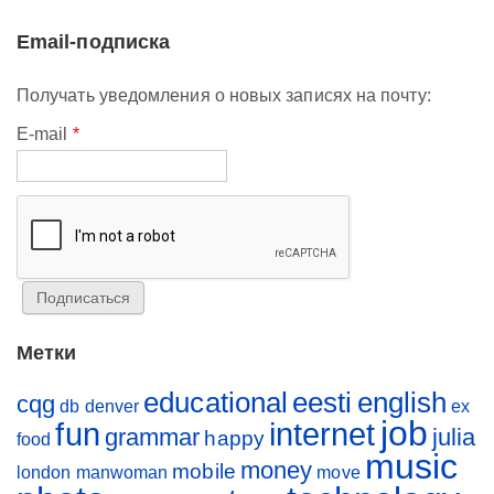
Email-подписка
Получать уведомления о новых записях на почту:
E-mail
*
Метки
educational
eesti
english
cqg
db
denver
ex
job
fun
internet
grammar
julia
happy
food
music
money
mobile
london
manwoman
move