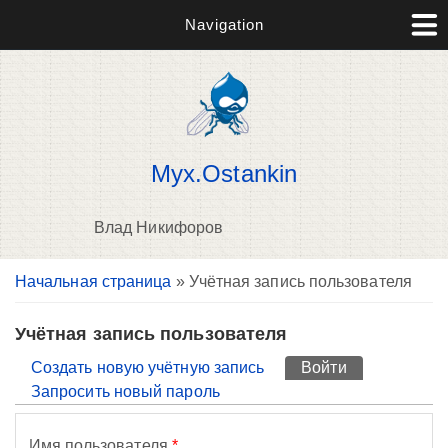
Navigation
Myx.Ostankin
Влад Никифоров
Вы здесь
Начальная страница
» Учётная запись пользователя
П
н
о
Учётная запись пользователя
Главные вкладки
Создать новую учётную запись
Войти
(активная вк
Запросить новый пароль
Имя пользователя
*