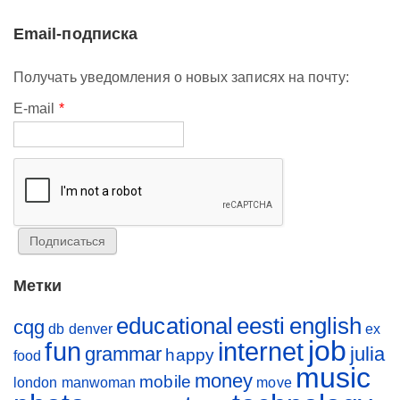
Email-подписка
Получать уведомления о новых записях на почту:
E-mail
*
Метки
educational
eesti
english
cqg
db
denver
ex
job
fun
internet
grammar
julia
happy
food
music
money
mobile
london
manwoman
move