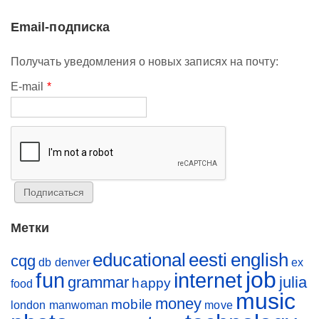
Email-подписка
Получать уведомления о новых записях на почту:
E-mail
*
Метки
educational
eesti
english
cqg
db
denver
ex
job
fun
internet
grammar
julia
happy
food
music
money
mobile
london
manwoman
move