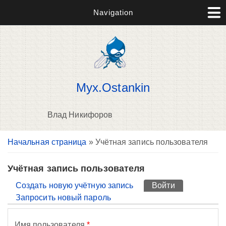
Navigation
Myx.Ostankin
Влад Никифоров
Вы здесь
Начальная страница
» Учётная запись пользователя
П
н
о
Учётная запись пользователя
Главные вкладки
Создать новую учётную запись
Войти
(активная вк
Запросить новый пароль
Имя пользователя
*