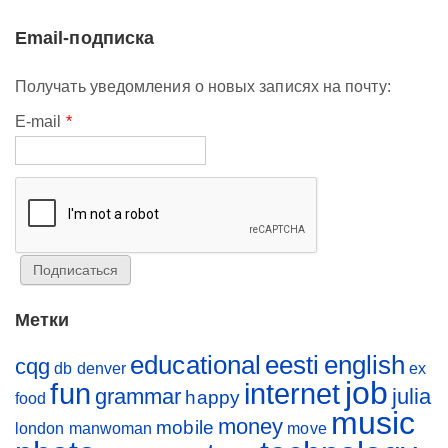
Email-подписка
Получать уведомления о новых записях на почту:
E-mail
*
Метки
educational
eesti
english
cqg
db
denver
ex
job
fun
internet
grammar
julia
happy
food
music
money
mobile
london
manwoman
move