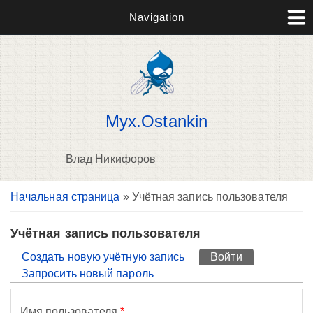
Navigation
Myx.Ostankin
Влад Никифоров
Вы здесь
Начальная страница
» Учётная запись пользователя
П
н
о
Учётная запись пользователя
Главные вкладки
Создать новую учётную запись
Войти
(активная вк
Запросить новый пароль
Имя пользователя
*