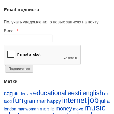
Email-подписка
Получать уведомления о новых записях на почту:
E-mail
*
Метки
educational
eesti
english
cqg
db
denver
ex
job
fun
internet
grammar
julia
happy
food
music
money
mobile
london
manwoman
move