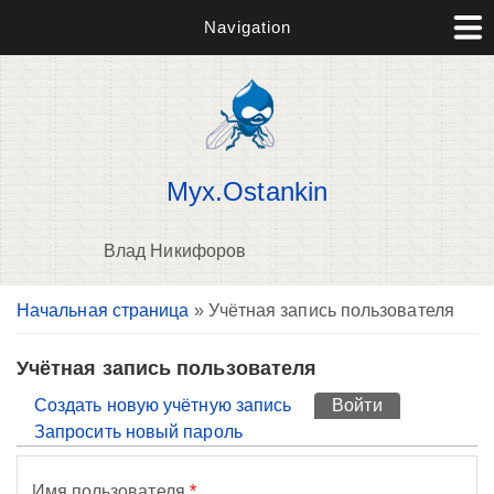
Navigation
Myx.Ostankin
Влад Никифоров
Вы здесь
Начальная страница
» Учётная запись пользователя
П
н
о
Учётная запись пользователя
Главные вкладки
Создать новую учётную запись
Войти
(активная вк
Запросить новый пароль
Имя пользователя
*