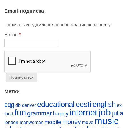
Email-подписка
Получать уведомления о новых записях на почту:
E-mail
*
Метки
educational
eesti
english
cqg
db
denver
ex
job
fun
internet
grammar
julia
happy
food
music
money
mobile
london
manwoman
move