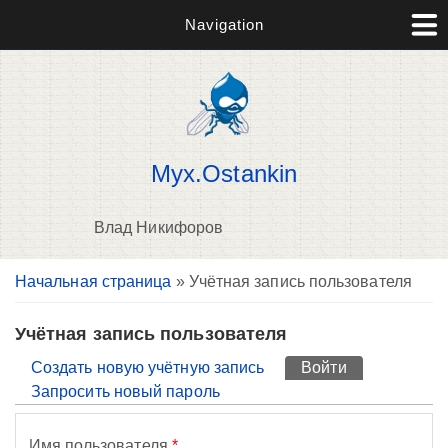
Navigation
Myx.Ostankin
Влад Никифоров
Вы здесь
Начальная страница
» Учётная запись пользователя
П
н
о
Учётная запись пользователя
Главные вкладки
Создать новую учётную запись
Войти
(активная вк
Запросить новый пароль
Имя пользователя
*