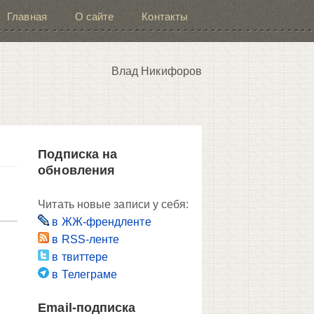
Главная
О сайте
Контакты
Влад Никифоров
Подписка на
обновления
Читать новые записи у себя:
в ЖЖ-френдленте
в RSS-ленте
в твиттере
в Телеграме
Email-подписка