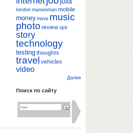
job
internet
julia
mobile
london
manwoman
music
money
move
photo
review
spb
story
technology
testing
thoughts
travel
vehicles
video
Далее
Поиск по сайту