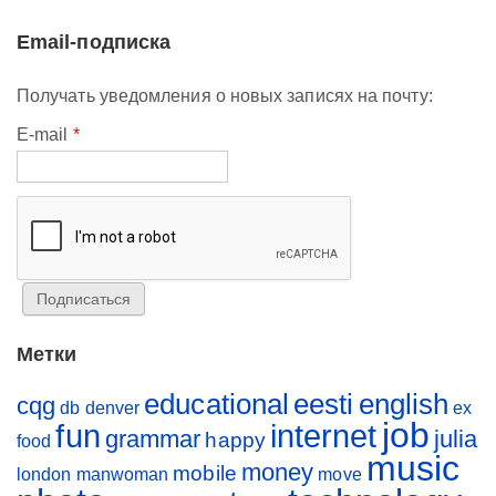
Email-подписка
Получать уведомления о новых записях на почту:
E-mail
*
Метки
educational
eesti
english
cqg
db
denver
ex
job
fun
internet
grammar
julia
happy
food
music
money
mobile
london
manwoman
move