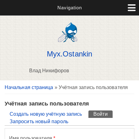
Navigation
Myx.Ostankin
Влад Никифоров
Вы здесь
Начальная страница
» Учётная запись пользователя
П
н
о
Учётная запись пользователя
Главные вкладки
Создать новую учётную запись
Войти
(активная вк
Запросить новый пароль
Имя пользователя
*