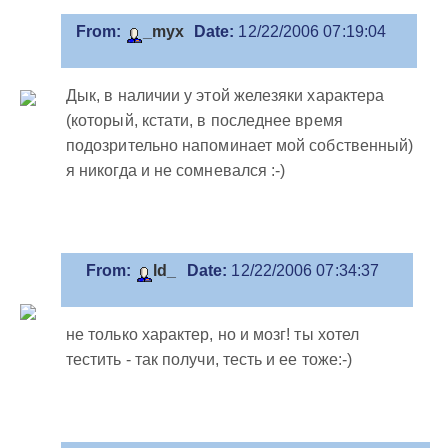
From:
_myx
Date:
12/22/2006 07:19:04
Дык, в наличии у этой железяки характера
(который, кстати, в последнее время
подозрительно напоминает мой собственный)
я никогда и не сомневался :-)
From:
ld_
Date:
12/22/2006 07:34:37
не только характер, но и мозг! ты хотел
тестить - так получи, тесть и ее тоже:-)