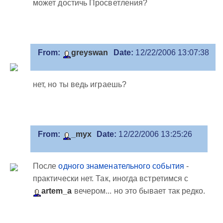
может достичь Просветления?
From:
greyswan
Date:
12/22/2006 13:07:38
нет, но ты ведь играешь?
From:
_myx
Date:
12/22/2006 13:25:26
После
одного знаменательного события
-
практически нет. Так, иногда встретимся с
artem_a
вечером... но это бывает так редко.