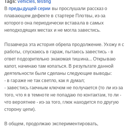
Tags:
vehicles
,
testing
В
предыдущей серии
вы прослушали рассказ о
плавающем дефекте в стартере Плотвы, из-за
которого она периодически вставала в самых
неподходящих местах и не могла завестись.
Позавчера эта история обрела продолжение. Ухожу я с
работы, спускаюсь в гараж, пытаюсь завестись - в
ответ подозрительно знакомая тишина... Открываю
капот, начинаю там копаться. В результате данной
деятельности были сделаны следующие выводы:
- в гараже не так светло, как я думал;
- завестись гаечным ключом не получается (то ли из-за
того, что я в темноте не попадаю по контактам, то ли -
что вероятнее - из-за того, глюк находится по другую
сторону цепи).
В общем, продолжаю экспериментировать,