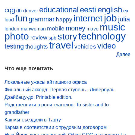
educational
eesti
english
cqg
db
denver
ex
job
fun
internet
grammar
julia
happy
food
music
money
mobile
london
manwoman
move
photo
technology
story
review
spb
travel
video
testing
thoughts
vehicles
Далее
Что еще почитать
Локальные ужасы айтишного офиса
Финальный аккорд. Первая ступень - Ливерпуль
Дзайбацу-до. Printable edition.
Родственники в роли глаголов. To sister and to
grandfather
Как мы съездили в Тарту
Карма в соответствии с трудовым договором
Нью-Йорк, день последний. Офис CQG и аэропорт La