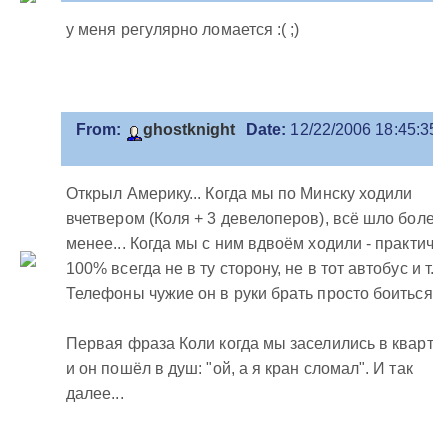
у меня регулярно ломается :( ;)
From:
ghostknight
Date:
12/22/2006 18:45:35
Открыл Америку... Когда мы по Минску ходили
вчетвером (Коля + 3 девелоперов), всё шло более
менее... Когда мы с ним вдвоём ходили - практиче
100% всегда не в ту сторону, не в тот автобус и т.п.
Телефоны чужие он в руки брать просто боиться :)
Первая фраза Коли когда мы заселились в кварти
и он пошёл в душ: "ой, а я кран сломал". И так
далее...