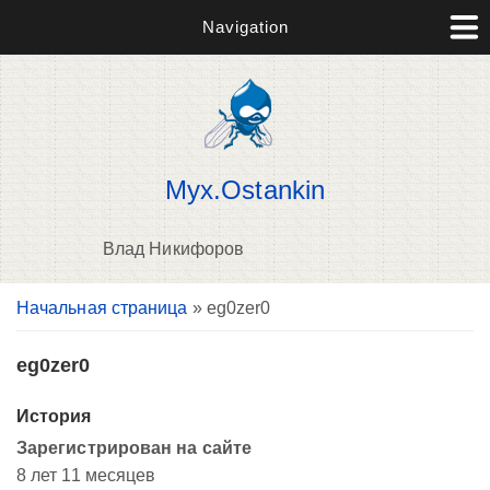
Navigation
Myx.Ostankin
Влад Никифоров
Вы здесь
Начальная страница
» eg0zer0
В
д
п
eg0zer0
История
Зарегистрирован на сайте
8 лет 11 месяцев