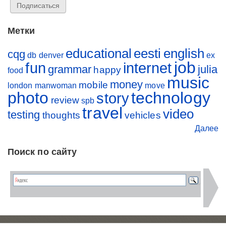
Метки
educational
eesti
english
cqg
db
denver
ex
job
fun
internet
grammar
julia
happy
food
music
money
mobile
london
manwoman
move
photo
technology
story
review
spb
travel
video
testing
thoughts
vehicles
Далее
Поиск по сайту