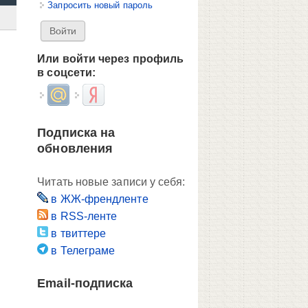
Запросить новый пароль
Или войти через профиль
в соцсети:
Login with Mail.ru
Login with Яндекс
Подписка на
обновления
Читать новые записи у себя:
в ЖЖ-френдленте
в RSS-ленте
в твиттере
в Телеграме
Email-подписка