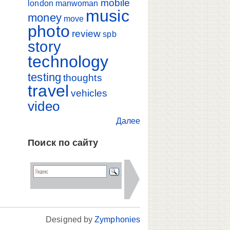
mobile
london
manwoman
music
money
move
photo
review
spb
story
technology
testing
thoughts
travel
vehicles
video
Далее
Поиск по сайту
Designed by
Zymphonies