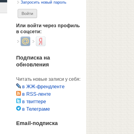
Запросить новый пароль
Или войти через профиль
в соцсети:
Login with Mail.ru
Login with Яндекс
Подписка на
обновления
Читать новые записи у себя:
в ЖЖ-френдленте
в RSS-ленте
в твиттере
в Телеграме
Email-подписка