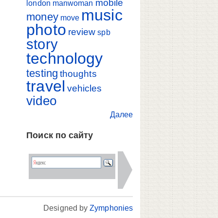
mobile
london
manwoman
music
money
move
photo
review
spb
story
technology
testing
thoughts
travel
vehicles
video
Далее
Поиск по сайту
Designed by
Zymphonies