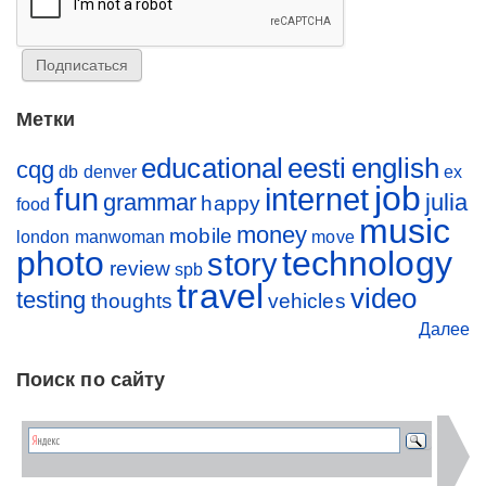
Метки
educational
eesti
english
cqg
db
denver
ex
job
fun
internet
grammar
julia
happy
food
music
money
mobile
london
manwoman
move
photo
technology
story
review
spb
travel
video
testing
thoughts
vehicles
Далее
Поиск по сайту