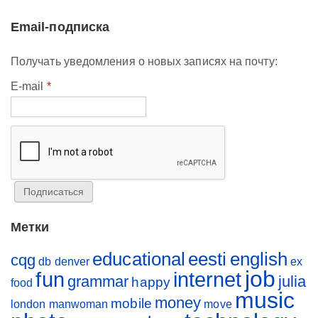
Email-подписка
Получать уведомления о новых записях на почту:
E-mail
*
Метки
educational
eesti
english
cqg
db
denver
ex
job
fun
internet
grammar
julia
happy
food
music
money
mobile
london
manwoman
move