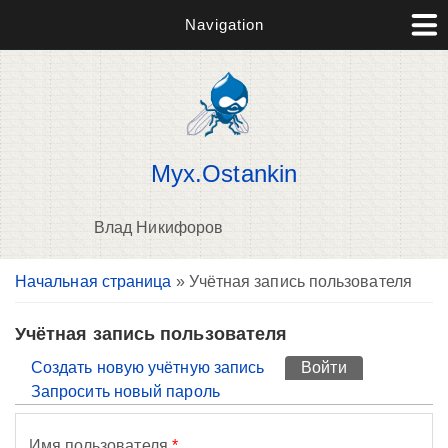
Navigation
Myx.Ostankin
Влад Никифоров
Вы здесь
Начальная страница
» Учётная запись пользователя
П
н
о
Учётная запись пользователя
Главные вкладки
Создать новую учётную запись
Войти
(активная вк
Запросить новый пароль
Имя пользователя
*