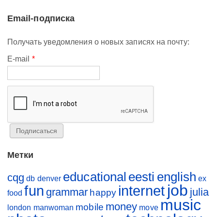
Email-подписка
Получать уведомления о новых записях на почту:
E-mail
*
Метки
educational
eesti
english
cqg
db
denver
ex
job
fun
internet
grammar
julia
happy
food
music
money
mobile
london
manwoman
move