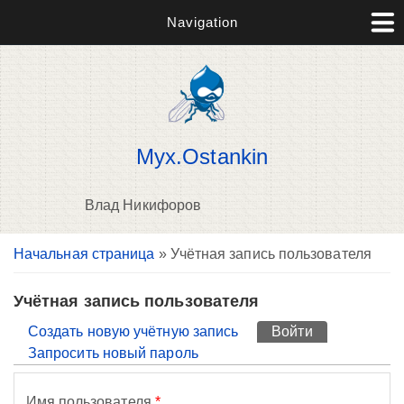
Navigation
Myx.Ostankin
Влад Никифоров
Вы здесь
Начальная страница
» Учётная запись пользователя
П
н
о
Учётная запись пользователя
Главные вкладки
Создать новую учётную запись
Войти
(активная вк
Запросить новый пароль
Имя пользователя
*