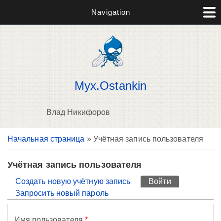
Navigation
Myx.Ostankin
Влад Никифоров
Вы здесь
Начальная страница
» Учётная запись пользователя
П
н
о
Учётная запись пользователя
Главные вкладки
Создать новую учётную запись
Войти
(активная вк
Запросить новый пароль
Имя пользователя
*