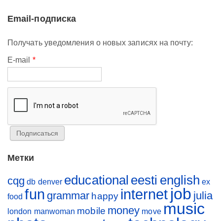
Email-подписка
Получать уведомления о новых записях на почту:
E-mail
*
Метки
educational
eesti
english
cqg
db
denver
ex
job
fun
internet
grammar
julia
happy
food
music
money
mobile
london
manwoman
move