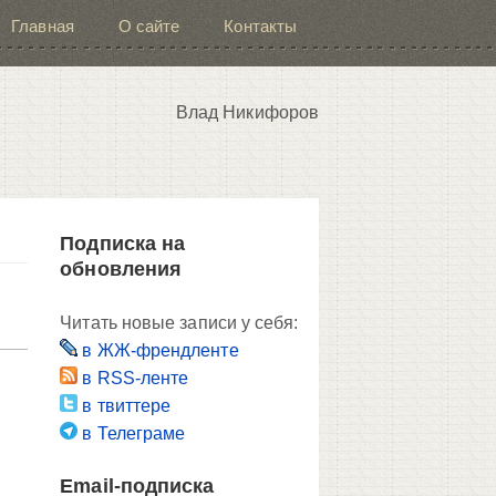
Главная
О сайте
Контакты
Влад Никифоров
Подписка на
обновления
Читать новые записи у себя:
в ЖЖ-френдленте
в RSS-ленте
в твиттере
в Телеграме
Email-подписка