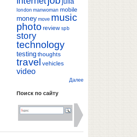
job
internet
julia
mobile
london
manwoman
music
money
move
photo
review
spb
story
technology
testing
thoughts
travel
vehicles
video
Далее
Поиск по сайту