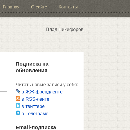
Главная
О сайте
Контакты
Влад Никифоров
Подписка на
обновления
Читать новые записи у себя:
в ЖЖ-френдленте
в RSS-ленте
в твиттере
в Телеграме
Email-подписка