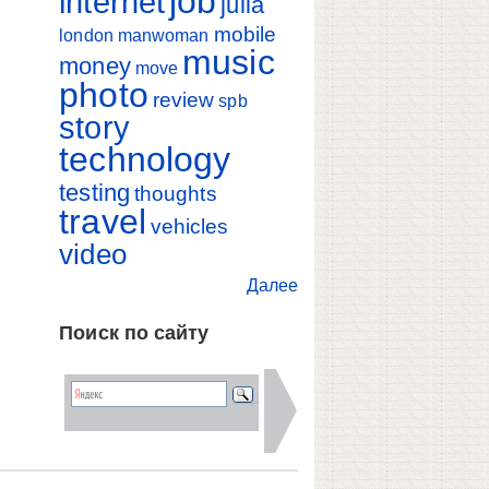
job
internet
julia
mobile
london
manwoman
music
money
move
photo
review
spb
story
technology
testing
thoughts
travel
vehicles
video
Далее
Поиск по сайту