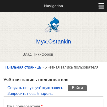
Navigation
Myx.Ostankin
Влад Никифоров
Вы здесь
Начальная страница
» Учётная запись пользователя
П
н
о
Учётная запись пользователя
Главные вкладки
Создать новую учётную запись
Войти
(активная вк
Запросить новый пароль
Имя пользователя
*