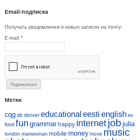
Email-подписка
Получать уведомления о новых записях на почту:
E-mail
*
Метки
educational
eesti
english
cqg
db
denver
ex
job
fun
internet
grammar
julia
happy
food
music
money
mobile
london
manwoman
move