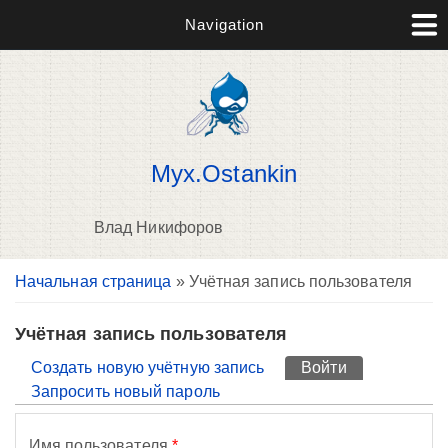
Navigation
Myx.Ostankin
Влад Никифоров
Вы здесь
Начальная страница
» Учётная запись пользователя
П
н
о
Учётная запись пользователя
Главные вкладки
Создать новую учётную запись
Войти
(активная вк
Запросить новый пароль
Имя пользователя
*