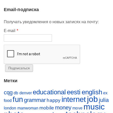
Email-подписка
Получать уведомления о новых записях на почту:
E-mail
*
Метки
educational
eesti
english
cqg
db
denver
ex
job
fun
internet
grammar
julia
happy
food
music
money
mobile
london
manwoman
move