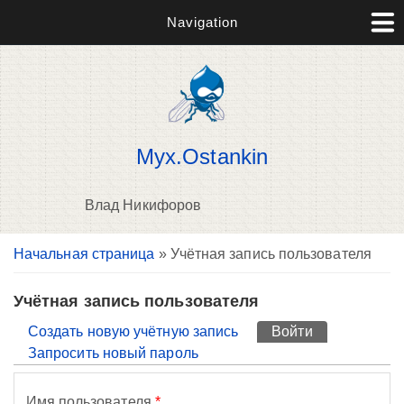
Navigation
Myx.Ostankin
Влад Никифоров
Вы здесь
Начальная страница
» Учётная запись пользователя
П
н
о
Учётная запись пользователя
Главные вкладки
Создать новую учётную запись
Войти
(активная вк
Запросить новый пароль
Имя пользователя
*