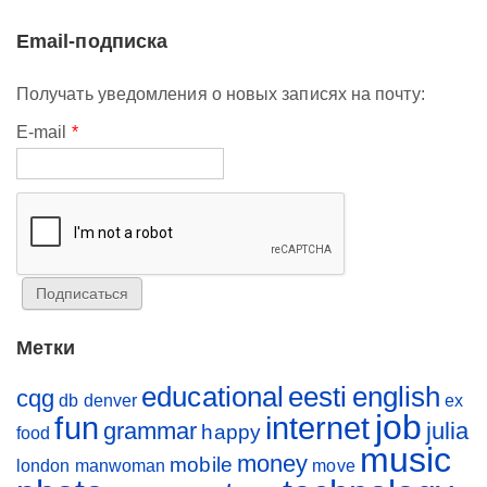
Email-подписка
Получать уведомления о новых записях на почту:
E-mail
*
Метки
educational
eesti
english
cqg
db
denver
ex
job
fun
internet
grammar
julia
happy
food
music
money
mobile
london
manwoman
move